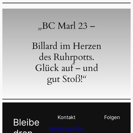
„
BC Marl 23 –
Billard im Herzen
des Ruhrpotts.
Glück auf – und
gut Stoß!
“
Kontakt
Folgen
Bleibe
info@bcmarl23.d