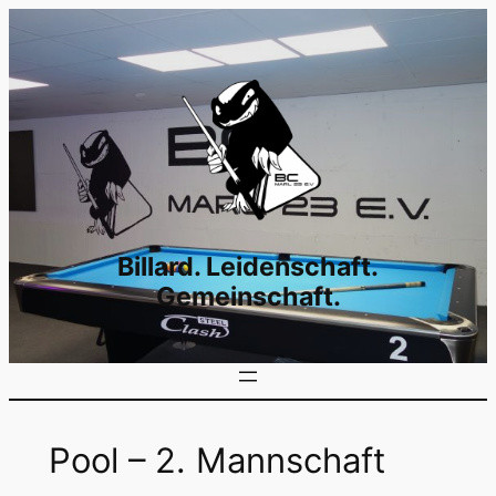
Zum
Inhalt
springen
Billard. Leidenschaft.
Gemeinschaft.
Pool – 2. Mannschaft