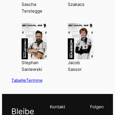
Sascha
Szakacs
Terstegge
Stephan
Jacob
Saniewski
Sassor
Tabelle
Termine
Kontakt
Folgen
Bleibe