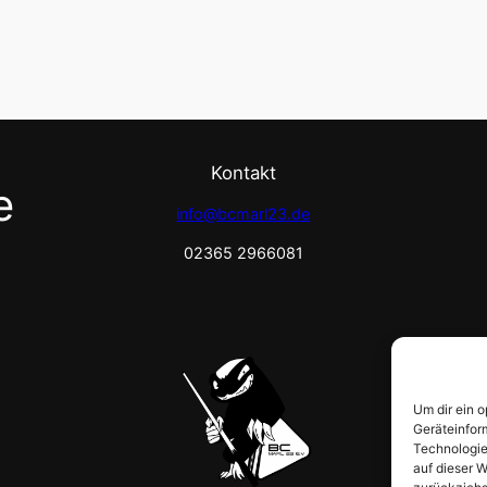
Kontakt
e
info@bcmarl23.de
02365 2966081
Um dir ein 
Geräteinfor
Technologie
auf dieser W